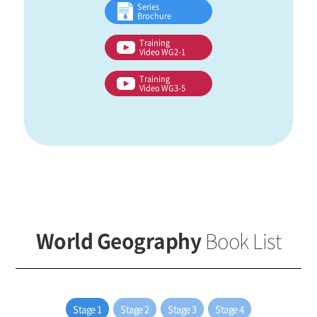
Series
Brochure
Training
Video WG2-1
Training
Video WG3-5
World Geography
Book List
Stage 1
Stage 2
Stage 3
Stage 4