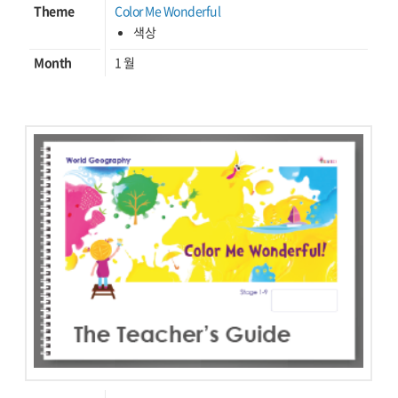
Theme
Color Me Wonderful
색상
Month
1 월