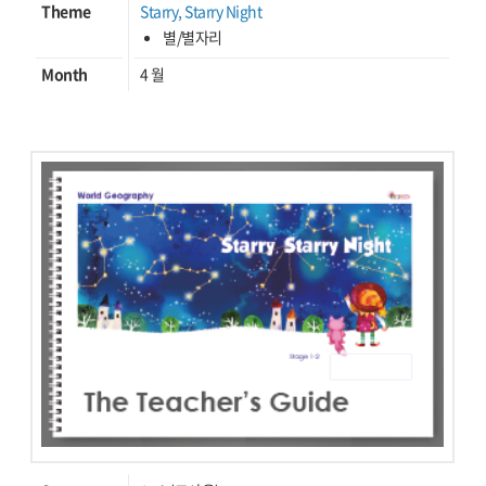
Theme
Starry, Starry Night
별/별자리
Month
4 월