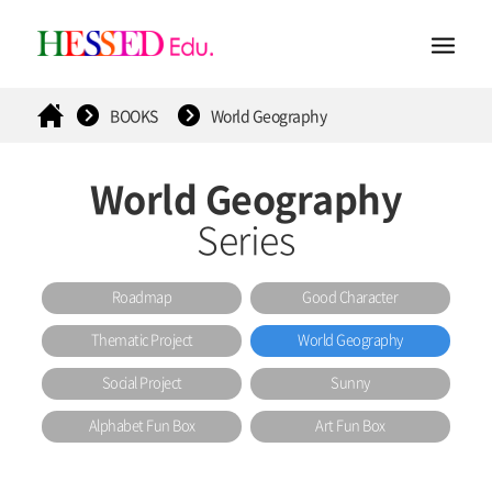
BOOKS
World Geography
World Geography
Series
Roadmap
Good Character
Thematic Project
World Geography
Social Project
Sunny
Alphabet Fun Box
Art Fun Box