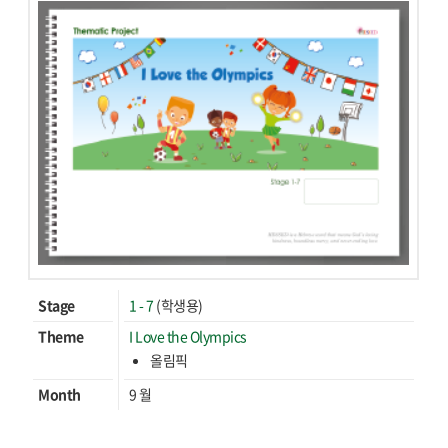
Stage
1 - 7
(학생용)
Theme
I Love the Olympics
올림픽
Month
9 월