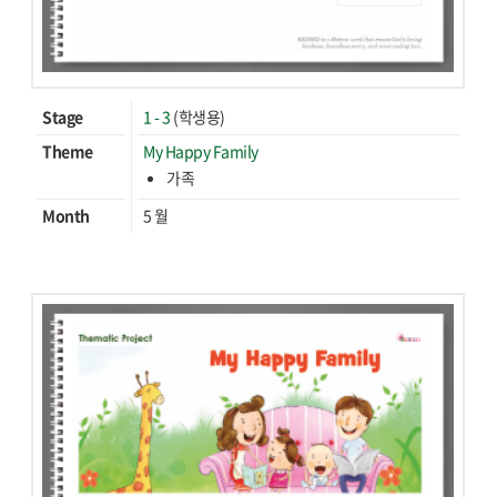
Stage
1 - 3
(학생용)
Theme
My Happy Family
가족
Month
5 월