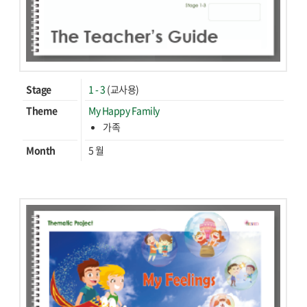
Stage
1 - 3
(교사용)
Theme
My Happy Family
가족
Month
5 월