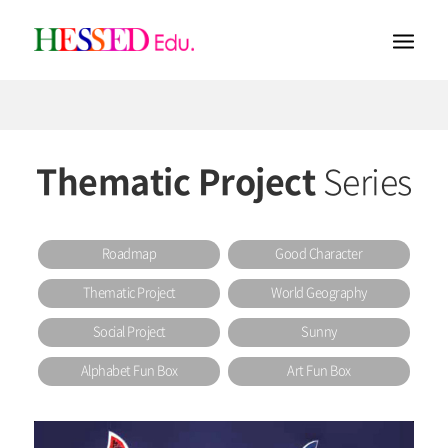
Thematic Project
Series
Roadmap
Good Character
Thematic Project
World Geography
Social Project
Sunny
Alphabet Fun Box
Art Fun Box