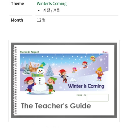
Theme
Winter Is Coming
계절 / 겨울
Month
12 월